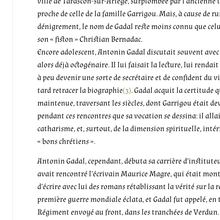
ville de Tarascon-sur-Ariège, surplombée par l’ancienne t
proche de celle de la famille Garrigou. Mais, à cause de 
dénigrement, le nom de Gadal reste moins connu que celu
son « fiston » Christian Bernadac.
Encore adolescent, Antonin Gadal discutait souvent avec
alors déjà octogénaire. Il lui faisait la lecture, lui rendai
à peu devenir une
sorte de secrétaire et de confident du 
tard retracer la biographie
(3)
. Gadal acquit la certitude q
maintenue, traversant les siècles, dont Garrigou était dev
pendant ces rencontres que sa vocation se dessina: il alla
catharisme, et, surtout, de la dimension spirituelle, intér
« bons chrétiens ».
Antonin Gadal, cependant, débuta sa carrière d’instituteur
avait rencontré l’écrivain Maurice Magre, qui était monté 
d’écrire avec lui des romans rétablissant la vérité sur la 
première guerre mondiale éclata, et Gadal fut appelé, en t
Régiment envoyé au front, dans les tranchées de Verdun.