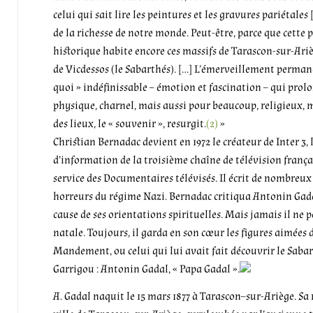
celui qui sait lire les peintures et les gravures pariétales [
de la richesse de notre monde. Peut-être, parce que cette 
historique habite encore ces massifs de Tarascon-sur-Ariè
de Vicdessos (le Sabarthés). […] L’émerveillement permane
quoi » indéfinissable – émotion et fascination – qui prolo
physique, charnel, mais aussi pour beaucoup,
religieux, 
des lieux, le « souvenir », resurgit.
(2)
»
Christian Bernadac devient en 1972 le créateur de Inter 3,
d’information de la troisième chaîne de télévision françai
service des Documentaires télévisés. Il écrit de nombreux 
horreurs du régime Nazi. Bernadac critiqua Antonin Gada
cause de ses orientations spirituelles. Mais jamais il ne p
natale. Toujours, il garda en son cœur les figures aimées 
Mandement, ou celui qui lui avait fait découvrir le Sabart
Garrigou : Antonin Gadal, « Papa Gadal ».
A. Gadal naquit le 15 mars 1877 à Tarascon–sur-Ariège. Sa