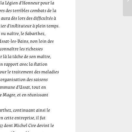
e la Légion d’Honneur pour la
sol
s des terribles combats de la
 aura dès lors des difficultés à
ier d’instituteur à plein temps.
 vu naître, le Sabarthez,
ssat-les-Bains, non loin des
connaître les richesses
r là la tâche de son maître,
en rapport avec la station
pour le traitement des maladies
l’organisation des saisons
Commune d’Ussat, tout en
e Magre, et en réunissant
arthez, continuant ainsi le
 cette entreprise, il fut
57 dont Michel Cire devint le