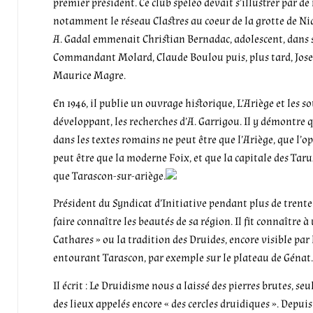
premier président. Ce club spéléo devait s’illustrer par 
notamment le réseau Clastres au coeur de la grotte de 
A. Gadal emmenait Christian Bernadac, adolescent, dans s
Commandant Molard, Claude Boulou puis, plus tard,
Jos
Maurice Magre.
En 1946, il publie un ouvrage historique, L’Ariège et les so
développant, les recherches d’A. Garrigou. Il y démontre q
dans les textes romains ne peut être que l’Ariège, que l’
peut être que la moderne Foix, et que la capitale des Taru
que Tarascon-sur-ariège.
Président du Syndicat d’Initiative pendant plus de trente
faire connaître les beautés de sa région. Il fit connaître à
Cathares » ou la tradition des Druides, encore visible p
entourant Tarascon, par exemple sur le plateau de Génat
Il écrit : Le Druidisme nous a laissé des pierres brutes, se
des lieux appelés encore « des cercles druidiques ». Depuis 