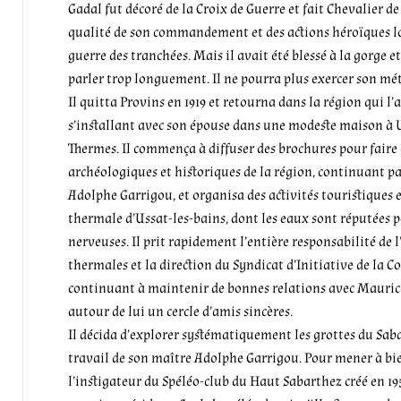
Gadal fut décoré de la Croix de Guerre et fait Chevalier d
qualité de son commandement et des actions héroïques lor
guerre des tranchées. Mais il avait été blessé à la gorge et
parler trop longuement. Il ne pourra plus exercer son mét
Il quitta Provins en 1919 et retourna dans la région qui l’a
s’installant avec son épouse dans une modeste maison à U
Thermes. Il commença à diffuser des brochures pour faire 
archéologiques et historiques de la région, continuant pa
Adolphe Garrigou, et organisa des activités touristiques 
thermale d’Ussat-les-bains, dont les eaux sont réputées 
nerveuses. Il prit rapidement l’entière responsabilité de 
thermales et la direction du Syndicat d’Initiative de la 
continuant à maintenir de bonnes relations avec Mauric
autour de lui un cercle d’amis sincères.
Il décida d’explorer systématiquement les grottes du Sab
travail de son maître Adolphe Garrigou. Pour mener à bien
l’instigateur du Spéléo-club du Haut Sabarthez créé en 19