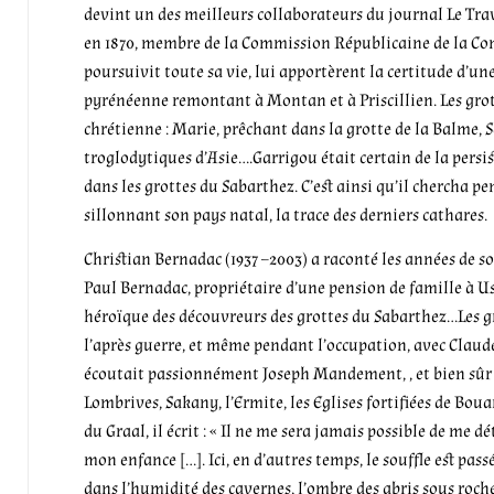
devint un des meilleurs collaborateurs du journal Le Trav
en 1870, membre de la Commission Républicaine de la Com
poursuivit toute sa vie, lui apportèrent la certitude d’u
pyrénéenne remontant à Montan et à Priscillien. Les grott
chrétienne : Marie, prêchant dans la grotte de la Balme, Sa
troglodytiques d’Asie….Garrigou était certain de la persis
dans les grottes du Sabarthez. C’est ainsi qu’il chercha p
sillonnant son pays natal, la trace des derniers cathares.
Christian Bernadac (1937 –2003) a raconté les années de s
Paul Bernadac, propriétaire d’une pension de famille à Us
héroïque des découvreurs des grottes du Sabarthez…Les gr
l’après guerre, et même pendant l’occupation, avec Claude
écoutait passionnément Joseph Mandement, , et bien sûr
Lombrives, Sakany, l’Ermite, les Eglises fortifiées de Bou
du Graal, il écrit : « Il ne me sera jamais possible de me 
mon enfance […]. Ici, en d’autres temps, le souffle est passé
dans l’humidité des cavernes, l’ombre des abris sous roche