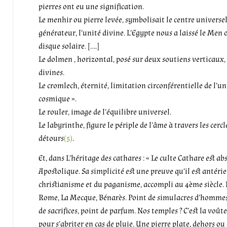
pierres ont eu une signification.
Le menhir ou pierre levée, symbolisait le centre universe
générateur, l’unité divine. L’Egypte nous a laissé le Me
disque solaire. [….]
Le dolmen , horizontal, posé sur deux soutiens verticaux,
divines.
Le cromlech, éternité, limitation circonférentielle de l’un
cosmique ».
Le rouler, image de l’équilibre universel.
Le labyrinthe, figure
le périple de l’âme à travers les cercl
détours
(5)
.
Et, dans L’héritage des cathares : « Le culte Cathare est ab
Apostolique. Sa simplicité est une preuve qu’il est antér
christianisme et du paganisme, accompli au 4ème siècle. 
Rome, La Mecque, Bénarès. Point de simulacres d’hommes d
de sacrifices, point de parfum. Nos temples ? C’est la voût
pour s’abriter en cas de pluie. Une pierre plate, dehors ou