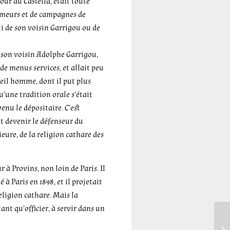
our du Castella, était toute
rumeurs et de campagnes de
i de son voisin Garrigou ou de
 son voisin Adolphe Garrigou,
t de menus services, et allait peu
vieil homme, dont il put plus
u’une tradition orale s’était
enu le dépositaire. C’est
it devenir le défenseur du
ieure, de la religion cathare des
 à Provins, non loin de Paris. Il
à Paris en 1898, et il projetait
religion cathare. Mais la
ant qu’officier, à servir dans un
Ren